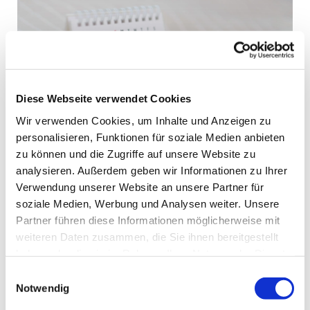
Diese Webseite verwendet Cookies
Wir verwenden Cookies, um Inhalte und Anzeigen zu
personalisieren, Funktionen für soziale Medien anbieten
zu können und die Zugriffe auf unsere Website zu
analysieren. Außerdem geben wir Informationen zu Ihrer
Donnerstag, 3. Juni 2027, 10:30
Verwendung unserer Website an unsere Partner für
Uhr
soziale Medien, Werbung und Analysen weiter. Unsere
Partner führen diese Informationen möglicherweise mit
St. Peter und Paul, Kirchstr. 70,
weiteren Daten zusammen, die Sie ihnen bereitgestellt
haben oder die sie im Rahmen Ihrer Nutzung der Dienste
44627 Herne
gesammelt haben.
Einwilligungsauswahl
Notwendig
mit den Bewohnern der Widumer