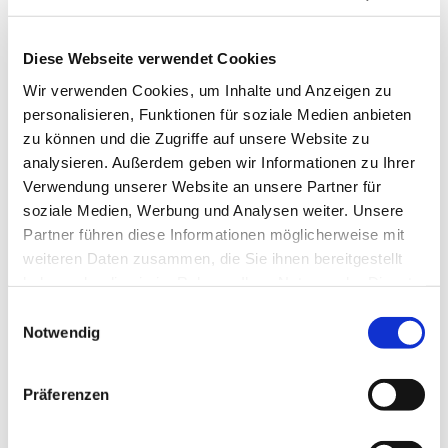
Diese Webseite verwendet Cookies
Wir verwenden Cookies, um Inhalte und Anzeigen zu
personalisieren, Funktionen für soziale Medien anbieten
zu können und die Zugriffe auf unsere Website zu
analysieren. Außerdem geben wir Informationen zu Ihrer
Sonntag, 12. September 2027,
Verwendung unserer Website an unsere Partner für
11:30 Uhr
soziale Medien, Werbung und Analysen weiter. Unsere
Partner führen diese Informationen möglicherweise mit
St. Peter und Paul, Kirchstr. 70,
weiteren Daten zusammen, die Sie ihnen bereitgestellt
haben oder die sie im Rahmen Ihrer Nutzung der Dienste
44627 Herne
gesammelt haben.
Einwilligungsauswahl
Notwendig
Präferenzen