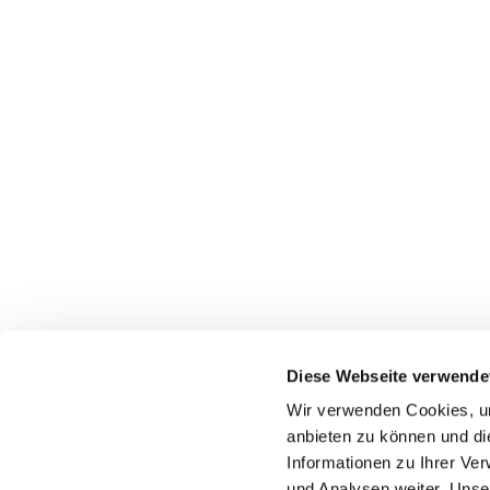
Diese Webseite verwende
Pfarrei St. Dionysius Herne
Wir verwenden Cookies, um
Glockenstraße 7
anbieten zu können und di
44623 Herne
Informationen zu Ihrer Ve
und Analysen weiter. Unse