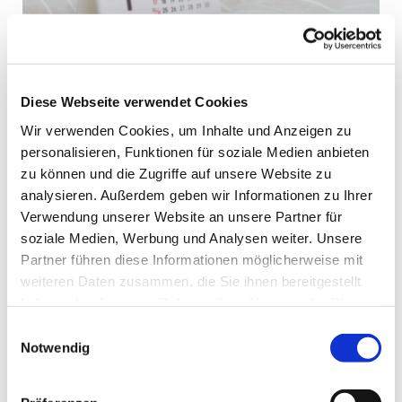
Diese Webseite verwendet Cookies
Wir verwenden Cookies, um Inhalte und Anzeigen zu
personalisieren, Funktionen für soziale Medien anbieten
Sonntag, 16. August 2026, 11:30
zu können und die Zugriffe auf unsere Website zu
Uhr
analysieren. Außerdem geben wir Informationen zu Ihrer
Verwendung unserer Website an unsere Partner für
St. Peter und Paul, Kirchstr. 70,
soziale Medien, Werbung und Analysen weiter. Unsere
44627 Herne
Partner führen diese Informationen möglicherweise mit
weiteren Daten zusammen, die Sie ihnen bereitgestellt
haben oder die sie im Rahmen Ihrer Nutzung der Dienste
gesammelt haben.
Einwilligungsauswahl
Notwendig
Intentionen
++ Ehel. Wilhelm u. Maria Stein