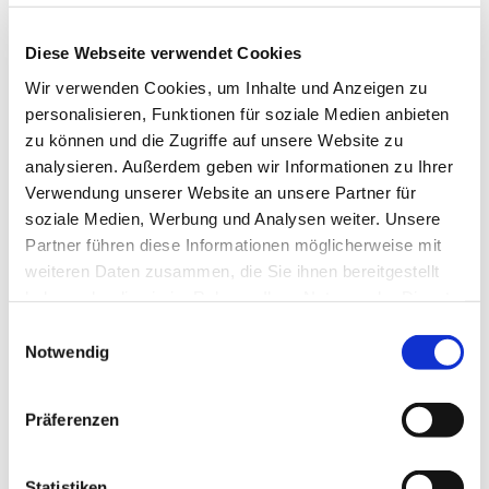
Diese Webseite verwendet Cookies
Wir verwenden Cookies, um Inhalte und Anzeigen zu
personalisieren, Funktionen für soziale Medien anbieten
zu können und die Zugriffe auf unsere Website zu
analysieren. Außerdem geben wir Informationen zu Ihrer
Dienstag, 1. Juni 2027, 10:30 Uhr
Verwendung unserer Website an unsere Partner für
soziale Medien, Werbung und Analysen weiter. Unsere
Partner führen diese Informationen möglicherweise mit
Seniorenzentrum St. Elisabeth-
weiteren Daten zusammen, die Sie ihnen bereitgestellt
Stift, Sodinger Straße 11, 44623
haben oder die sie im Rahmen Ihrer Nutzung der Dienste
Herne
gesammelt haben.
Einwilligungsauswahl
Notwendig
Präferenzen
Statistiken