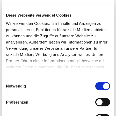
Diese Webseite verwendet Cookies
Wir verwenden Cookies, um Inhalte und Anzeigen zu
personalisieren, Funktionen für soziale Medien anbieten
zu können und die Zugriffe auf unsere Website zu
analysieren. Außerdem geben wir Informationen zu Ihrer
Samstag, 19. Dezember 2026,
Verwendung unserer Website an unsere Partner für
17:00 Uhr
soziale Medien, Werbung und Analysen weiter. Unsere
Partner führen diese Informationen möglicherweise mit
St. Dreifaltigkeit, Börsinghauser
weiteren Daten zusammen, die Sie ihnen bereitgestellt
haben oder die sie im Rahmen Ihrer Nutzung der Dienste
Str. 62, 44627 Herne
gesammelt haben.
Einwilligungsauswahl
Notwendig
Präferenzen