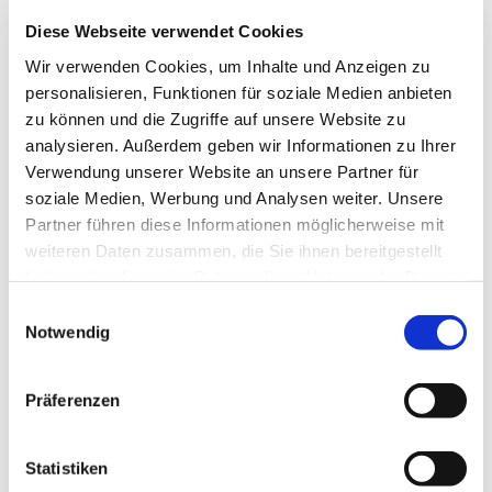
Diese Webseite verwendet Cookies
Wir verwenden Cookies, um Inhalte und Anzeigen zu
personalisieren, Funktionen für soziale Medien anbieten
zu können und die Zugriffe auf unsere Website zu
analysieren. Außerdem geben wir Informationen zu Ihrer
Mittwoch, 10. November 2027,
Verwendung unserer Website an unsere Partner für
18:00 Uhr
soziale Medien, Werbung und Analysen weiter. Unsere
Partner führen diese Informationen möglicherweise mit
St. Bonifatius, Bahnhofstraße 38,
weiteren Daten zusammen, die Sie ihnen bereitgestellt
haben oder die sie im Rahmen Ihrer Nutzung der Dienste
44623 Herne
gesammelt haben.
Einwilligungsauswahl
Notwendig
Präferenzen
Statistiken