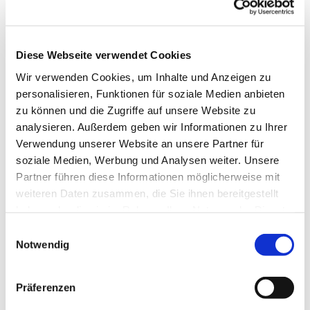
Diese Webseite verwendet Cookies
Wir verwenden Cookies, um Inhalte und Anzeigen zu
personalisieren, Funktionen für soziale Medien anbieten
zu können und die Zugriffe auf unsere Website zu
analysieren. Außerdem geben wir Informationen zu Ihrer
Verwendung unserer Website an unsere Partner für
Sonntag, 20. April 2025, 10:00
soziale Medien, Werbung und Analysen weiter. Unsere
Uhr
Partner führen diese Informationen möglicherweise mit
weiteren Daten zusammen, die Sie ihnen bereitgestellt
St. Joseph, Roonstr. 74, 44628
haben oder die sie im Rahmen Ihrer Nutzung der Dienste
gesammelt haben.
Herne
Einwilligungsauswahl
Notwendig
Präferenzen