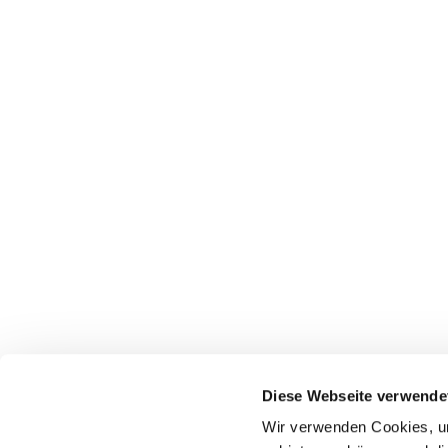
Pfarrei St. Dionysius Herne
Glockenstraße 7
Diese Webseite verwende
44623 Herne
Wir verwenden Cookies, um