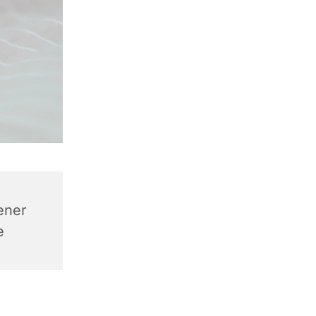
ener
e