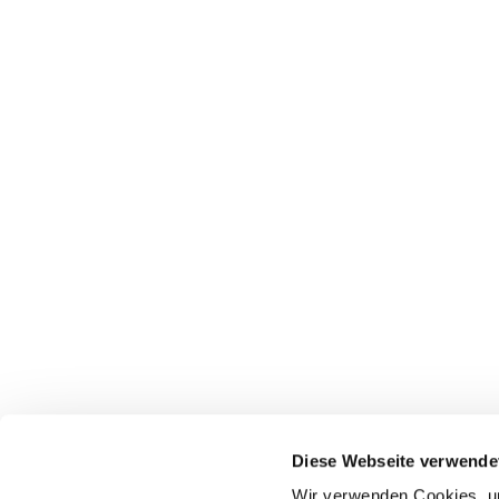
Pfarrei St. Dionysius Herne
Glockenstraße 7
Diese Webseite verwende
44623 Herne
Wir verwenden Cookies, um