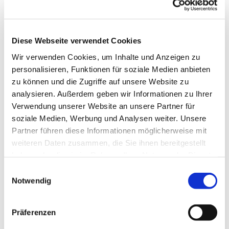
Diese Webseite verwendet Cookies
Wir verwenden Cookies, um Inhalte und Anzeigen zu
personalisieren, Funktionen für soziale Medien anbieten
zu können und die Zugriffe auf unsere Website zu
analysieren. Außerdem geben wir Informationen zu Ihrer
Verwendung unserer Website an unsere Partner für
Freitag, 21. August 2026, 11:00
soziale Medien, Werbung und Analysen weiter. Unsere
Uhr
Partner führen diese Informationen möglicherweise mit
weiteren Daten zusammen, die Sie ihnen bereitgestellt
Pfarrzentrum St. Dionysius,
haben oder die sie im Rahmen Ihrer Nutzung der Dienste
gesammelt haben.
Bahnhofstraße 38, 44623 Herne
Einwilligungsauswahl
Notwendig
Präferenzen