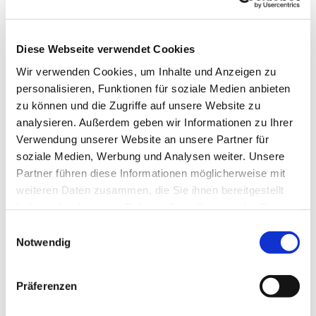
Diese Webseite verwendet Cookies
Wir verwenden Cookies, um Inhalte und Anzeigen zu
personalisieren, Funktionen für soziale Medien anbieten
zu können und die Zugriffe auf unsere Website zu
analysieren. Außerdem geben wir Informationen zu Ihrer
Verwendung unserer Website an unsere Partner für
Freitag, 19. Februar 2027, 11:00
soziale Medien, Werbung und Analysen weiter. Unsere
Partner führen diese Informationen möglicherweise mit
Uhr
weiteren Daten zusammen, die Sie ihnen bereitgestellt
haben oder die sie im Rahmen Ihrer Nutzung der Dienste
Pfarrzentrum St. Dionysius,
gesammelt haben.
Einwilligungsauswahl
Bahnhofstraße 38, 44623 Herne
Notwendig
Präferenzen