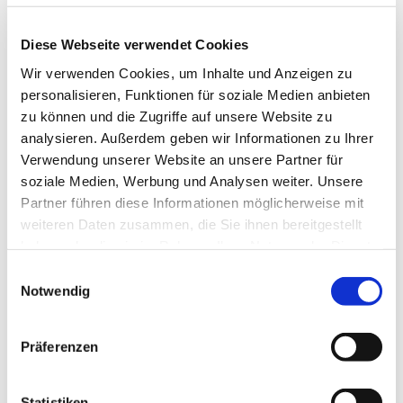
Diese Webseite verwendet Cookies
Wir verwenden Cookies, um Inhalte und Anzeigen zu
personalisieren, Funktionen für soziale Medien anbieten
zu können und die Zugriffe auf unsere Website zu
analysieren. Außerdem geben wir Informationen zu Ihrer
Verwendung unserer Website an unsere Partner für
Freitag, 13. August 2027, 11:00
soziale Medien, Werbung und Analysen weiter. Unsere
Uhr
Partner führen diese Informationen möglicherweise mit
weiteren Daten zusammen, die Sie ihnen bereitgestellt
Pfarrzentrum St. Dionysius,
haben oder die sie im Rahmen Ihrer Nutzung der Dienste
gesammelt haben.
Bahnhofstraße 38, 44623 Herne
Einwilligungsauswahl
Notwendig
Präferenzen
Statistiken