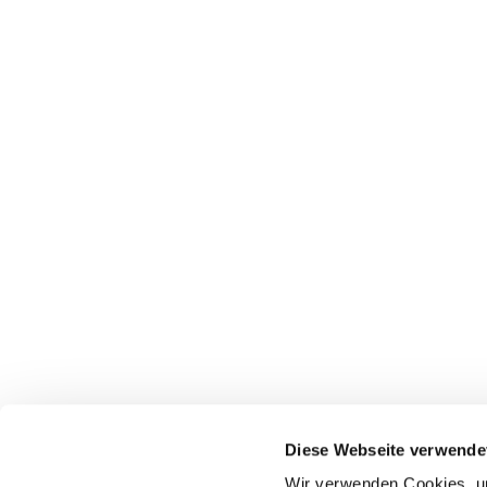
Pfarrei St. Dionysius Herne
Glockenstraße 7
Diese Webseite verwende
44623 Herne
Wir verwenden Cookies, um