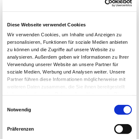
Diese Webseite verwendet Cookies
Wir verwenden Cookies, um Inhalte und Anzeigen zu
personalisieren, Funktionen für soziale Medien anbieten
zu können und die Zugriffe auf unsere Website zu
analysieren. Außerdem geben wir Informationen zu Ihrer
Verwendung unserer Website an unsere Partner für
Donnerstag, 25. März 2027, 18:00
soziale Medien, Werbung und Analysen weiter. Unsere
Uhr
Partner führen diese Informationen möglicherweise mit
weiteren Daten zusammen, die Sie ihnen bereitgestellt
Pfarrzentrum St. Dionysius,
haben oder die sie im Rahmen Ihrer Nutzung der Dienste
gesammelt haben.
Bahnhofstraße 38, 44623 Herne
Einwilligungsauswahl
Notwendig
Präferenzen