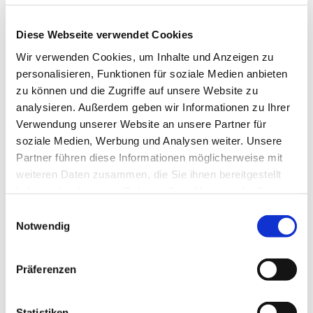
Diese Webseite verwendet Cookies
Wir verwenden Cookies, um Inhalte und Anzeigen zu
personalisieren, Funktionen für soziale Medien anbieten
zu können und die Zugriffe auf unsere Website zu
analysieren. Außerdem geben wir Informationen zu Ihrer
Verwendung unserer Website an unsere Partner für
Donnerstag, 6. Mai 2027, 18:00
soziale Medien, Werbung und Analysen weiter. Unsere
Uhr
Partner führen diese Informationen möglicherweise mit
weiteren Daten zusammen, die Sie ihnen bereitgestellt
Pfarrzentrum St. Dionysius,
haben oder die sie im Rahmen Ihrer Nutzung der Dienste
gesammelt haben.
Bahnhofstraße 38, 44623 Herne
Einwilligungsauswahl
Notwendig
Präferenzen
Statistiken