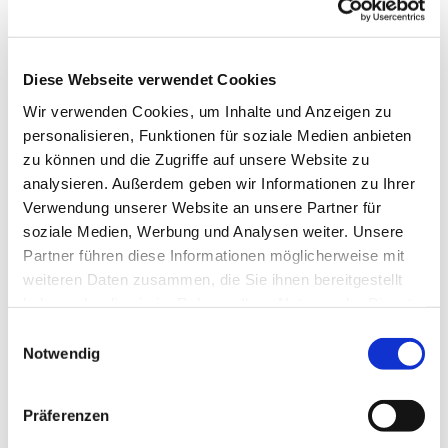
Diese Webseite verwendet Cookies
Wir verwenden Cookies, um Inhalte und Anzeigen zu
personalisieren, Funktionen für soziale Medien anbieten
zu können und die Zugriffe auf unsere Website zu
analysieren. Außerdem geben wir Informationen zu Ihrer
Verwendung unserer Website an unsere Partner für
Donnerstag, 12. August 2027,
soziale Medien, Werbung und Analysen weiter. Unsere
18:00 Uhr
Partner führen diese Informationen möglicherweise mit
weiteren Daten zusammen, die Sie ihnen bereitgestellt
Pfarrzentrum St. Dionysius,
haben oder die sie im Rahmen Ihrer Nutzung der Dienste
gesammelt haben.
Bahnhofstraße 38, 44623 Herne
Einwilligungsauswahl
Notwendig
Präferenzen