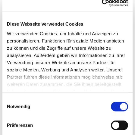
Diese Webseite verwendet Cookies
Wir verwenden Cookies, um Inhalte und Anzeigen zu
personalisieren, Funktionen für soziale Medien anbieten
zu können und die Zugriffe auf unsere Website zu
analysieren. Außerdem geben wir Informationen zu Ihrer
Verwendung unserer Website an unsere Partner für
Donnerstag, 6. Januar 2028,
soziale Medien, Werbung und Analysen weiter. Unsere
20:00 Uhr
Partner führen diese Informationen möglicherweise mit
weiteren Daten zusammen, die Sie ihnen bereitgestellt
Pfarrzentrum St. Dionysius,
haben oder die sie im Rahmen Ihrer Nutzung der Dienste
gesammelt haben.
Bahnhofstraße 38, 44623 Herne
Einwilligungsauswahl
Notwendig
Präferenzen