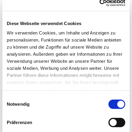
Diese Webseite verwendet Cookies
Wir verwenden Cookies, um Inhalte und Anzeigen zu
personalisieren, Funktionen für soziale Medien anbieten
zu können und die Zugriffe auf unsere Website zu
analysieren. Außerdem geben wir Informationen zu Ihrer
Verwendung unserer Website an unsere Partner für
Donnerstag, 3. September 2026,
soziale Medien, Werbung und Analysen weiter. Unsere
18:00 Uhr
Partner führen diese Informationen möglicherweise mit
weiteren Daten zusammen, die Sie ihnen bereitgestellt
Pfarrzentrum St. Dionysius,
haben oder die sie im Rahmen Ihrer Nutzung der Dienste
gesammelt haben.
Bahnhofstraße 38, 44623 Herne
Einwilligungsauswahl
Notwendig
Präferenzen