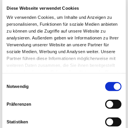
Diese Webseite verwendet Cookies
Wir verwenden Cookies, um Inhalte und Anzeigen zu
personalisieren, Funktionen für soziale Medien anbieten
zu können und die Zugriffe auf unsere Website zu
analysieren. Außerdem geben wir Informationen zu Ihrer
Mittwoch, 6. August 2025, 10:00
Verwendung unserer Website an unsere Partner für
Uhr
soziale Medien, Werbung und Analysen weiter. Unsere
Partner führen diese Informationen möglicherweise mit
Gemeindezentrum Herz Jesu,
weiteren Daten zusammen, die Sie ihnen bereitgestellt
haben oder die sie im Rahmen Ihrer Nutzung der Dienste
Düngelstr. 34, 44623 Herne
gesammelt haben.
Einwilligungsauswahl
Notwendig
Präferenzen
Statistiken