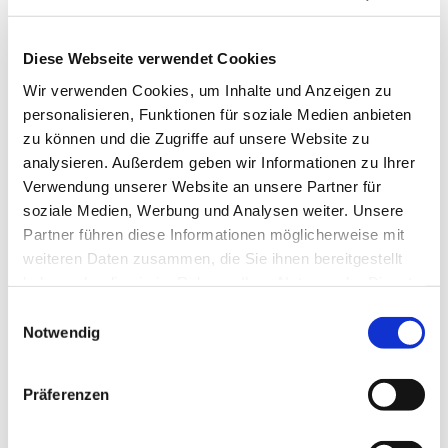
Diese Webseite verwendet Cookies
Wir verwenden Cookies, um Inhalte und Anzeigen zu
personalisieren, Funktionen für soziale Medien anbieten
zu können und die Zugriffe auf unsere Website zu
analysieren. Außerdem geben wir Informationen zu Ihrer
Mittwoch, 27. Januar 2027, 10:00
Verwendung unserer Website an unsere Partner für
Uhr
soziale Medien, Werbung und Analysen weiter. Unsere
Partner führen diese Informationen möglicherweise mit
Gemeindezentrum Herz Jesu,
weiteren Daten zusammen, die Sie ihnen bereitgestellt
haben oder die sie im Rahmen Ihrer Nutzung der Dienste
Düngelstr. 34, 44623 Herne
gesammelt haben.
Einwilligungsauswahl
Notwendig
Präferenzen