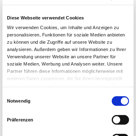
Diese Webseite verwendet Cookies
Wir verwenden Cookies, um Inhalte und Anzeigen zu
personalisieren, Funktionen für soziale Medien anbieten
zu können und die Zugriffe auf unsere Website zu
analysieren. Außerdem geben wir Informationen zu Ihrer
Mittwoch, 3. Februar 2027, 10:00
Verwendung unserer Website an unsere Partner für
Uhr
soziale Medien, Werbung und Analysen weiter. Unsere
Partner führen diese Informationen möglicherweise mit
Gemeindezentrum Herz Jesu,
weiteren Daten zusammen, die Sie ihnen bereitgestellt
haben oder die sie im Rahmen Ihrer Nutzung der Dienste
Düngelstr. 34, 44623 Herne
gesammelt haben.
Einwilligungsauswahl
Notwendig
Präferenzen