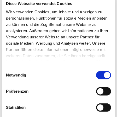
Diese Webseite verwendet Cookies
Wir verwenden Cookies, um Inhalte und Anzeigen zu
personalisieren, Funktionen für soziale Medien anbieten
zu können und die Zugriffe auf unsere Website zu
analysieren. Außerdem geben wir Informationen zu Ihrer
Verwendung unserer Website an unsere Partner für
Mittwoch, 14. Juli 2027, 10:00 Uhr
soziale Medien, Werbung und Analysen weiter. Unsere
Partner führen diese Informationen möglicherweise mit
Gemeindezentrum Herz Jesu,
weiteren Daten zusammen, die Sie ihnen bereitgestellt
Düngelstr. 34, 44623 Herne
haben oder die sie im Rahmen Ihrer Nutzung der Dienste
gesammelt haben.
Einwilligungsauswahl
Notwendig
Präferenzen
Statistiken