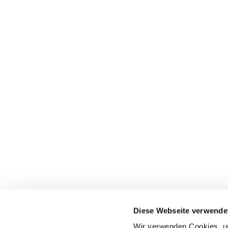
Pfarrei St. Dionysius Herne
Glockenstraße 7
Diese Webseite verwende
44623 Herne
Wir verwenden Cookies, um