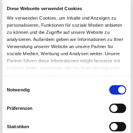
Diese Webseite verwendet Cookies
Wir verwenden Cookies, um Inhalte und Anzeigen zu
personalisieren, Funktionen für soziale Medien anbieten
zu können und die Zugriffe auf unsere Website zu
analysieren. Außerdem geben wir Informationen zu Ihrer
Donnerstag, 11. Juni 2026, 19:00
Verwendung unserer Website an unsere Partner für
Uhr
soziale Medien, Werbung und Analysen weiter. Unsere
Partner führen diese Informationen möglicherweise mit
TMH, Widumer Str. 23 a, 44627
weiteren Daten zusammen, die Sie ihnen bereitgestellt
haben oder die sie im Rahmen Ihrer Nutzung der Dienste
Herne
gesammelt haben.
Einwilligungsauswahl
Notwendig
Präferenzen
Statistiken