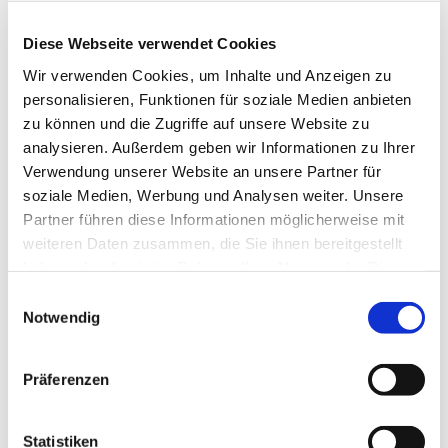
Diese Webseite verwendet Cookies
Wir verwenden Cookies, um Inhalte und Anzeigen zu
personalisieren, Funktionen für soziale Medien anbieten
zu können und die Zugriffe auf unsere Website zu
analysieren. Außerdem geben wir Informationen zu Ihrer
Verwendung unserer Website an unsere Partner für
Dienstag, 28. Juli 2026, 09:30 Uhr
soziale Medien, Werbung und Analysen weiter. Unsere
Partner führen diese Informationen möglicherweise mit
TMH, Widumer Str. 23 a, 44627
weiteren Daten zusammen, die Sie ihnen bereitgestellt
Herne
haben oder die sie im Rahmen Ihrer Nutzung der Dienste
gesammelt haben.
Einwilligungsauswahl
Notwendig
Präferenzen
Statistiken