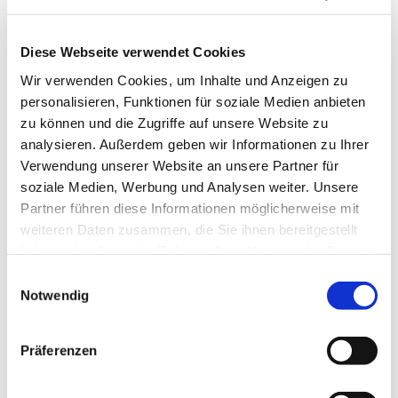
Diese Webseite verwendet Cookies
Wir verwenden Cookies, um Inhalte und Anzeigen zu
personalisieren, Funktionen für soziale Medien anbieten
zu können und die Zugriffe auf unsere Website zu
analysieren. Außerdem geben wir Informationen zu Ihrer
Dienstag, 29. September 2026,
Verwendung unserer Website an unsere Partner für
09:30 Uhr
soziale Medien, Werbung und Analysen weiter. Unsere
Partner führen diese Informationen möglicherweise mit
TMH, Widumer Str. 23 a, 44627
weiteren Daten zusammen, die Sie ihnen bereitgestellt
haben oder die sie im Rahmen Ihrer Nutzung der Dienste
Herne
gesammelt haben.
Einwilligungsauswahl
Notwendig
Präferenzen