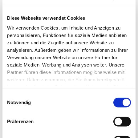
Diese Webseite verwendet Cookies
Wir verwenden Cookies, um Inhalte und Anzeigen zu
personalisieren, Funktionen für soziale Medien anbieten
zu können und die Zugriffe auf unsere Website zu
analysieren. Außerdem geben wir Informationen zu Ihrer
Mittwoch, 18. November 2026,
Verwendung unserer Website an unsere Partner für
09:30 Uhr
soziale Medien, Werbung und Analysen weiter. Unsere
Partner führen diese Informationen möglicherweise mit
St. Joseph, Roonstr. 74, 44628
weiteren Daten zusammen, die Sie ihnen bereitgestellt
haben oder die sie im Rahmen Ihrer Nutzung der Dienste
Herne
gesammelt haben.
Einwilligungsauswahl
Notwendig
Präferenzen