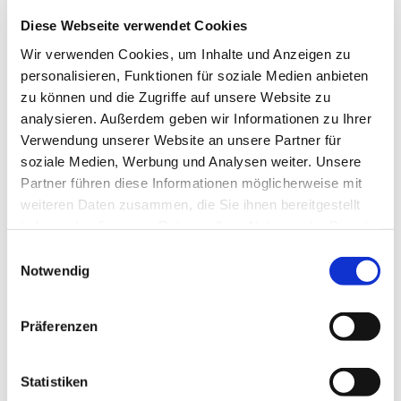
Diese Webseite verwendet Cookies
Wir verwenden Cookies, um Inhalte und Anzeigen zu
personalisieren, Funktionen für soziale Medien anbieten
zu können und die Zugriffe auf unsere Website zu
analysieren. Außerdem geben wir Informationen zu Ihrer
Mittwoch, 13. Januar 2027, 09:30
Verwendung unserer Website an unsere Partner für
Uhr
soziale Medien, Werbung und Analysen weiter. Unsere
Partner führen diese Informationen möglicherweise mit
St. Joseph, Roonstr. 74, 44628
weiteren Daten zusammen, die Sie ihnen bereitgestellt
haben oder die sie im Rahmen Ihrer Nutzung der Dienste
Herne
gesammelt haben.
Einwilligungsauswahl
Notwendig
Präferenzen
Statistiken