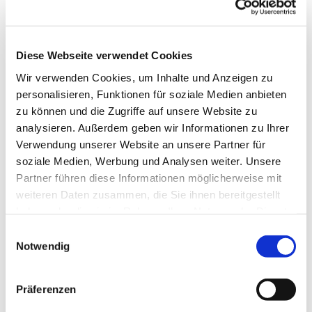
Diese Webseite verwendet Cookies
Wir verwenden Cookies, um Inhalte und Anzeigen zu
personalisieren, Funktionen für soziale Medien anbieten
zu können und die Zugriffe auf unsere Website zu
analysieren. Außerdem geben wir Informationen zu Ihrer
Verwendung unserer Website an unsere Partner für
Freitag, 8. Oktober 2027, 18:30
soziale Medien, Werbung und Analysen weiter. Unsere
Uhr
Partner führen diese Informationen möglicherweise mit
weiteren Daten zusammen, die Sie ihnen bereitgestellt
Pfarrzentrum St. Dionysius,
haben oder die sie im Rahmen Ihrer Nutzung der Dienste
gesammelt haben.
Bahnhofstraße 38, 44623 Herne
Einwilligungsauswahl
Notwendig
Präferenzen