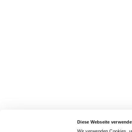
Pfarrei St. Dionysius Herne
Glockenstraße 7
Diese Webseite verwende
44623 Herne
Wir verwenden Cookies, um