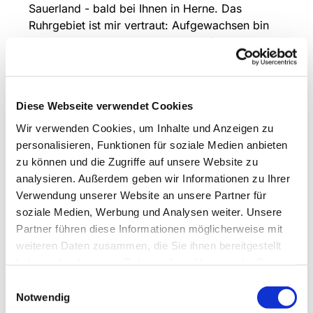
Sauerland - bald bei Ihnen in Herne. Das
Ruhrgebiet ist mir vertraut: Aufgewachsen bin
ich in Dortmund und Unna, meine familiären
Wurzeln liegen in Polen. Während meiner
Jugend hat mich die Verbundenheit zur Kirche
sehr geprägt und gestärkt, ehrenamtlich war ich
Diese Webseite verwendet Cookies
unter anderem als Messdienerleiterin und
Firmkatechetin aktiv. So ist der Wunsch
Wir verwenden Cookies, um Inhalte und Anzeigen zu
gewachsen, Gemeindereferentin zu werden.
personalisieren, Funktionen für soziale Medien anbieten
Nach dem Abitur habe ich Religionspädagogik
zu können und die Zugriffe auf unsere Website zu
in Paderborn studiert. Danach war ich zunächst
analysieren. Außerdem geben wir Informationen zu Ihrer
in Hagen im Pastoralen Raum Am Hagener
Verwendung unserer Website an unsere Partner für
Kreuz eingesetzt, in den vergangenen Jahren in
soziale Medien, Werbung und Analysen weiter. Unsere
Iserlohn im Pastoralverbund Letmathe. Das
Partner führen diese Informationen möglicherweise mit
Miteinander mit Kindern und Familien war mir
weiteren Daten zusammen, die Sie ihnen bereitgestellt
wichtig - in der Kommunionvorbereitung, bei
haben oder die sie im Rahmen Ihrer Nutzung der Dienste
Ferienfreizeiten, in Kitas und Schulen. Ihnen
gesammelt haben.
Einwilligungsauswahl
Möglichkeiten zu eröffnen, Erfahrungen von
Notwendig
Gottes Liebe zu sammeln, ist mir ein