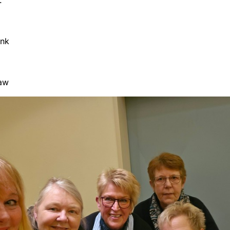
ank
raw