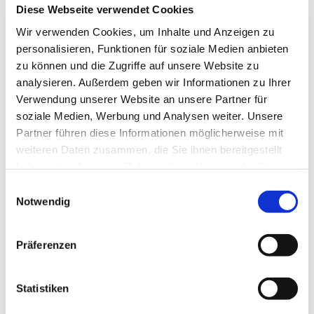
Diese Webseite verwendet Cookies
Wir verwenden Cookies, um Inhalte und Anzeigen zu
personalisieren, Funktionen für soziale Medien anbieten
zu können und die Zugriffe auf unsere Website zu
analysieren. Außerdem geben wir Informationen zu Ihrer
Verwendung unserer Website an unsere Partner für
Sonntag, 26. Juli 2026, 11:00 Uhr
soziale Medien, Werbung und Analysen weiter. Unsere
Partner führen diese Informationen möglicherweise mit
Gemeindehaus St. Marien,
weiteren Daten zusammen, die Sie ihnen bereitgestellt
Bismarckstr. 74b, 44629 Herne
haben oder die sie im Rahmen Ihrer Nutzung der Dienste
gesammelt haben.
Einwilligungsauswahl
Notwendig
Präferenzen
Statistiken