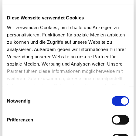
Diese Webseite verwendet Cookies
Wir verwenden Cookies, um Inhalte und Anzeigen zu
personalisieren, Funktionen für soziale Medien anbieten
zu können und die Zugriffe auf unsere Website zu
analysieren. Außerdem geben wir Informationen zu Ihrer
Montag, 3. Januar 2028, 10:00
Verwendung unserer Website an unsere Partner für
Uhr
soziale Medien, Werbung und Analysen weiter. Unsere
Partner führen diese Informationen möglicherweise mit
Gemeindezentrum Herz Jesu,
weiteren Daten zusammen, die Sie ihnen bereitgestellt
haben oder die sie im Rahmen Ihrer Nutzung der Dienste
Düngelstr. 34, 44623 Herne
gesammelt haben.
Einwilligungsauswahl
Notwendig
Präferenzen