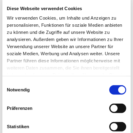
Diese Webseite verwendet Cookies
Wir verwenden Cookies, um Inhalte und Anzeigen zu
personalisieren, Funktionen für soziale Medien anbieten
zu können und die Zugriffe auf unsere Website zu
analysieren. Außerdem geben wir Informationen zu Ihrer
Montag, 14. Dezember 2026,
Verwendung unserer Website an unsere Partner für
10:00 Uhr
soziale Medien, Werbung und Analysen weiter. Unsere
Partner führen diese Informationen möglicherweise mit
Herz Jesu, Düngelstr. 34, 44623
weiteren Daten zusammen, die Sie ihnen bereitgestellt
haben oder die sie im Rahmen Ihrer Nutzung der Dienste
Herne
gesammelt haben.
Einwilligungsauswahl
Notwendig
Präferenzen
Statistiken