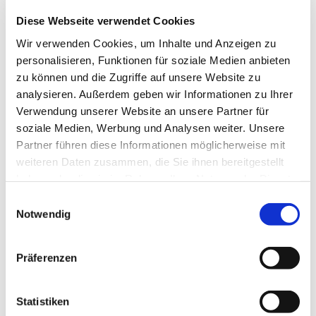
Diese Webseite verwendet Cookies
Wir verwenden Cookies, um Inhalte und Anzeigen zu
personalisieren, Funktionen für soziale Medien anbieten
zu können und die Zugriffe auf unsere Website zu
analysieren. Außerdem geben wir Informationen zu Ihrer
Verwendung unserer Website an unsere Partner für
Dienstag, 1. Juni 2027, 14:00 Uhr
soziale Medien, Werbung und Analysen weiter. Unsere
Partner führen diese Informationen möglicherweise mit
Gemeindezentrum Herz Jesu,
weiteren Daten zusammen, die Sie ihnen bereitgestellt
haben oder die sie im Rahmen Ihrer Nutzung der Dienste
Düngelstr. 34, 44623 Herne
gesammelt haben.
Einwilligungsauswahl
Notwendig
Präferenzen
Statistiken