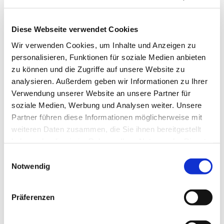
Diese Webseite verwendet Cookies
Wir verwenden Cookies, um Inhalte und Anzeigen zu
personalisieren, Funktionen für soziale Medien anbieten
zu können und die Zugriffe auf unsere Website zu
analysieren. Außerdem geben wir Informationen zu Ihrer
Donnerstag, 17. Juni 2027, 11:00
Verwendung unserer Website an unsere Partner für
Uhr
soziale Medien, Werbung und Analysen weiter. Unsere
Partner führen diese Informationen möglicherweise mit
Gemeindezentrum Herz Jesu,
weiteren Daten zusammen, die Sie ihnen bereitgestellt
haben oder die sie im Rahmen Ihrer Nutzung der Dienste
Düngelstr. 34, 44623 Herne
gesammelt haben.
Einwilligungsauswahl
Notwendig
Präferenzen