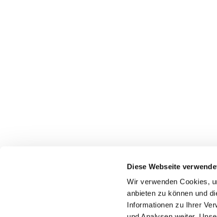
Diese Webseite verwende
Pfarrei St. Dionysius Herne
Wir verwenden Cookies, um
Glockenstraße 7
anbieten zu können und di
44623 Herne
Informationen zu Ihrer Ve
und Analysen weiter. Unse