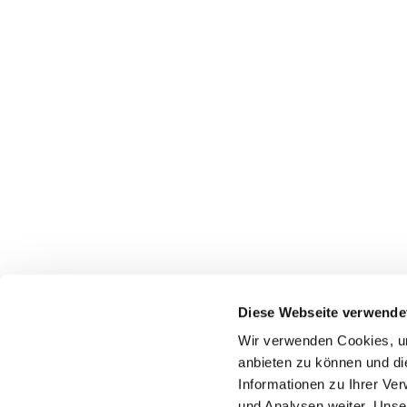
Diese Webseite verwende
Pfarrei St. Dionysius Herne
Wir verwenden Cookies, um
Glockenstraße 7
anbieten zu können und di
44623 Herne
Informationen zu Ihrer Ve
und Analysen weiter. Unse