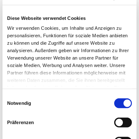
Diese Webseite verwendet Cookies
Wir verwenden Cookies, um Inhalte und Anzeigen zu
personalisieren, Funktionen für soziale Medien anbieten
zu können und die Zugriffe auf unsere Website zu
analysieren. Außerdem geben wir Informationen zu Ihrer
Montag, 20. September 2027,
Verwendung unserer Website an unsere Partner für
14:00 Uhr
soziale Medien, Werbung und Analysen weiter. Unsere
Partner führen diese Informationen möglicherweise mit
Gemeindezentrum Herz Jesu,
weiteren Daten zusammen, die Sie ihnen bereitgestellt
haben oder die sie im Rahmen Ihrer Nutzung der Dienste
Düngelstr. 34, 44623 Herne
gesammelt haben.
Einwilligungsauswahl
Notwendig
Präferenzen