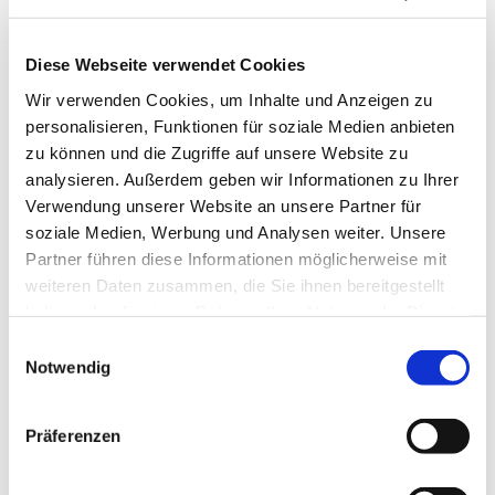
Diese Webseite verwendet Cookies
Wir verwenden Cookies, um Inhalte und Anzeigen zu
personalisieren, Funktionen für soziale Medien anbieten
zu können und die Zugriffe auf unsere Website zu
analysieren. Außerdem geben wir Informationen zu Ihrer
Montag, 15. Dezember 2025,
Verwendung unserer Website an unsere Partner für
14:00 Uhr
soziale Medien, Werbung und Analysen weiter. Unsere
Partner führen diese Informationen möglicherweise mit
Gemeindezentrum Herz Jesu,
weiteren Daten zusammen, die Sie ihnen bereitgestellt
haben oder die sie im Rahmen Ihrer Nutzung der Dienste
Düngelstr. 34, 44623 Herne
gesammelt haben.
Einwilligungsauswahl
Notwendig
Präferenzen