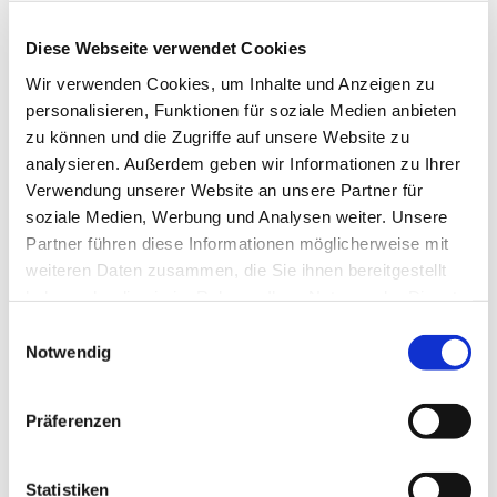
Diese Webseite verwendet Cookies
Wir verwenden Cookies, um Inhalte und Anzeigen zu
personalisieren, Funktionen für soziale Medien anbieten
zu können und die Zugriffe auf unsere Website zu
analysieren. Außerdem geben wir Informationen zu Ihrer
Verwendung unserer Website an unsere Partner für
Dienstag, 29. Juni 2027, 10:00 Uhr
soziale Medien, Werbung und Analysen weiter. Unsere
Partner führen diese Informationen möglicherweise mit
St. Joseph Gemeindehaus,
weiteren Daten zusammen, die Sie ihnen bereitgestellt
Roonstr. 74, 44628 Herne
haben oder die sie im Rahmen Ihrer Nutzung der Dienste
gesammelt haben.
Einwilligungsauswahl
Notwendig
Präferenzen
Statistiken