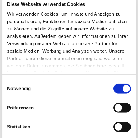
Diese Webseite verwendet Cookies
Wir verwenden Cookies, um Inhalte und Anzeigen zu
personalisieren, Funktionen für soziale Medien anbieten
zu können und die Zugriffe auf unsere Website zu
analysieren. Außerdem geben wir Informationen zu Ihrer
Verwendung unserer Website an unsere Partner für
Dienstag, 13. Juli 2027, 10:00 Uhr
soziale Medien, Werbung und Analysen weiter. Unsere
Partner führen diese Informationen möglicherweise mit
St. Joseph Gemeindehaus,
weiteren Daten zusammen, die Sie ihnen bereitgestellt
Roonstr. 74, 44628 Herne
haben oder die sie im Rahmen Ihrer Nutzung der Dienste
gesammelt haben.
Einwilligungsauswahl
Notwendig
Präferenzen
Statistiken