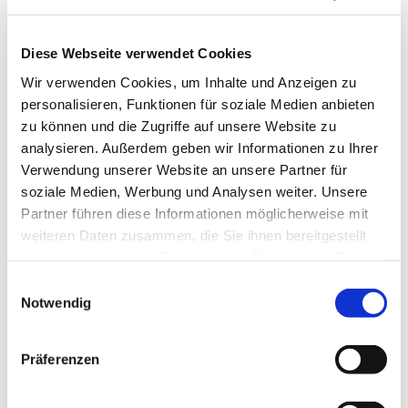
Diese Webseite verwendet Cookies
Wir verwenden Cookies, um Inhalte und Anzeigen zu
personalisieren, Funktionen für soziale Medien anbieten
zu können und die Zugriffe auf unsere Website zu
analysieren. Außerdem geben wir Informationen zu Ihrer
Dienstag, 5. Januar 2027, 10:00
Verwendung unserer Website an unsere Partner für
Uhr
soziale Medien, Werbung und Analysen weiter. Unsere
Partner führen diese Informationen möglicherweise mit
St. Joseph Gemeindehaus,
weiteren Daten zusammen, die Sie ihnen bereitgestellt
haben oder die sie im Rahmen Ihrer Nutzung der Dienste
Roonstr. 74, 44628 Herne
gesammelt haben.
Einwilligungsauswahl
Notwendig
Präferenzen