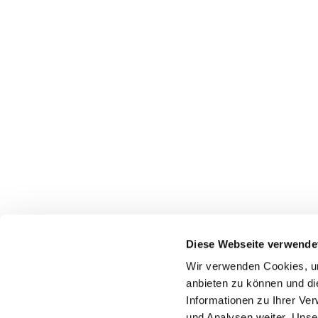
Diese Webseite verwende
Pfarrei St. Dionysius Herne
Wir verwenden Cookies, um
Glockenstraße 7
anbieten zu können und di
44623 Herne
Informationen zu Ihrer Ve
und Analysen weiter. Unse