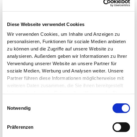
Diese Webseite verwendet Cookies
Wir verwenden Cookies, um Inhalte und Anzeigen zu
personalisieren, Funktionen für soziale Medien anbieten
zu können und die Zugriffe auf unsere Website zu
analysieren. Außerdem geben wir Informationen zu Ihrer
Verwendung unserer Website an unsere Partner für
Donnerstag, 6. August 2026,
soziale Medien, Werbung und Analysen weiter. Unsere
19:30 Uhr
Partner führen diese Informationen möglicherweise mit
weiteren Daten zusammen, die Sie ihnen bereitgestellt
Pfarrzentrum St. Dionysius,
haben oder die sie im Rahmen Ihrer Nutzung der Dienste
gesammelt haben.
Bahnhofstraße 38, 44623 Herne
Einwilligungsauswahl
Notwendig
Präferenzen