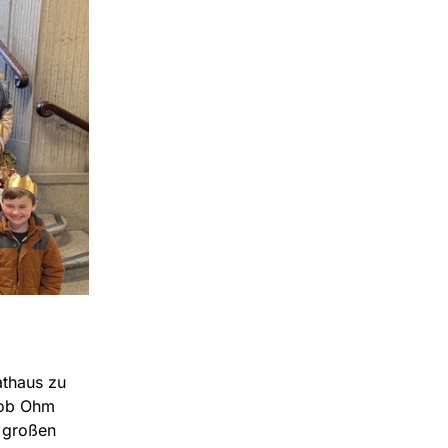
athaus zu
akob Ohm
 großen