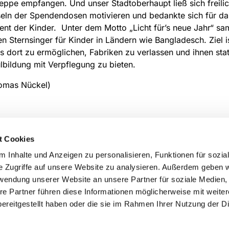
eppe empfangen. Und unser Stadtoberhaupt ließ sich freili
eln der Spendendosen motivieren und bedankte sich für da
t der Kinder. Unter dem Motto „Licht für’s neue Jahr“ sa
gen Sternsinger für Kinder in Ländern wie Bangladesch. Ziel is
s dort zu ermöglichen, Fabriken zu verlassen und ihnen sta
lbildung mit Verpflegung zu bieten.
homas Nückel)
t Cookies
 Inhalte und Anzeigen zu personalisieren, Funktionen für sozia
e Zugriffe auf unsere Website zu analysieren. Außerdem geben w
rwendung unserer Website an unsere Partner für soziale Medien
re Partner führen diese Informationen möglicherweise mit weite
ereitgestellt haben oder die sie im Rahmen Ihrer Nutzung der D
Impressum
Datenschutzerklärung
ChurchDesk-Login