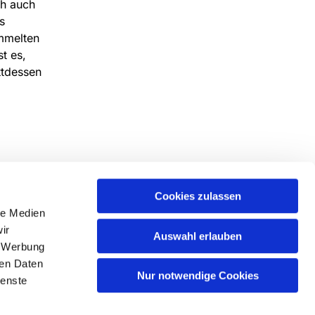
ch auch
s
mmelten
t es,
ttdessen
Cookies zulassen
le Medien
ir
Auswahl erlauben
, Werbung
ren Daten
Nur notwendige Cookies
ienste