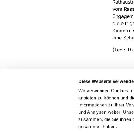
Rathaustr
vom Rass
Engagemen
die eifri
Kindern e
eine Schu
(Text: T
Diese Webseite verwende
Pfarrei St. Dionysius Herne
Wir verwenden Cookies, um
Glockenstraße 7
anbieten zu können und di
44623 Herne
Informationen zu Ihrer Ve
und Analysen weiter. Unse
zusammen, die Sie ihnen b
gesammelt haben.