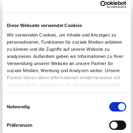
Diese Webseite verwendet Cookies
Wir verwenden Cookies, um Inhalte und Anzeigen zu
personalisieren, Funktionen für soziale Medien anbieten
zu können und die Zugriffe auf unsere Website zu
Dienstag, 16. Dezember 2025,
analysieren. Außerdem geben wir Informationen zu Ihrer
19:00 Uhr
Verwendung unserer Website an unsere Partner für
soziale Medien, Werbung und Analysen weiter. Unsere
St. Bonifatius, Bahnhofstraße 38,
Partner führen diese Informationen möglicherweise mit
weiteren Daten zusammen, die Sie ihnen bereitgestellt
44623 Herne
haben oder die sie im Rahmen Ihrer Nutzung der Dienste
gesammelt haben.
Einwilligungsauswahl
Dr. Nils Petrat
Notwendig
Präferenzen