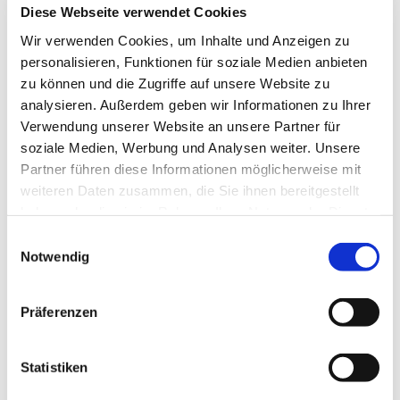
Diese Webseite verwendet Cookies
Wir verwenden Cookies, um Inhalte und Anzeigen zu
personalisieren, Funktionen für soziale Medien anbieten
zu können und die Zugriffe auf unsere Website zu
analysieren. Außerdem geben wir Informationen zu Ihrer
Verwendung unserer Website an unsere Partner für
Dienstag, 28. Juli 2026, 19:00 Uhr
soziale Medien, Werbung und Analysen weiter. Unsere
Partner führen diese Informationen möglicherweise mit
St. Pius Gemeindehaus, Werftstr.
weiteren Daten zusammen, die Sie ihnen bereitgestellt
25, 44628 Herne
haben oder die sie im Rahmen Ihrer Nutzung der Dienste
gesammelt haben.
Einwilligungsauswahl
Notwendig
Präferenzen
Statistiken